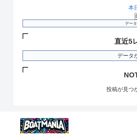
本
データ
直近5
データ
NO
投稿が見つ